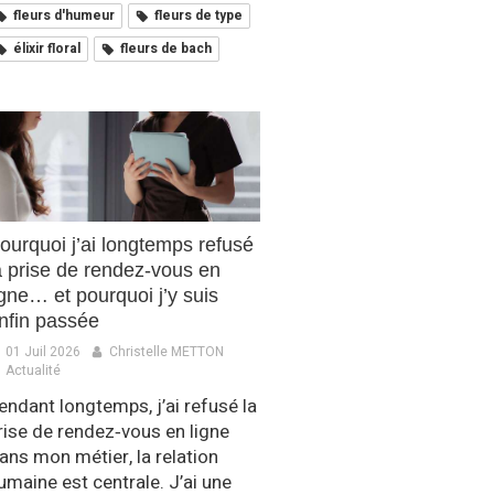
fleurs d'humeur
fleurs de type
élixir floral
fleurs de bach
ourquoi j’ai longtemps refusé
a prise de rendez‑vous en
igne… et pourquoi j’y suis
nfin passée
01 Juil 2026
Christelle METTON
Actualité
endant longtemps, j’ai refusé la
rise de rendez‑vous en ligne
ans mon métier, la relation
umaine est centrale. J’ai une