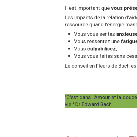
Il est important que
vous prése
Les impacts de la relation d'aid
ressource quand l'énergie manq
Vous vous sentez
anxieus
Vous ressentez une
fatigu
Vous
culpabilisez
,
Vous vous faites sans cesse
Le conseil en Fleurs de Bach e
"C'est dans l'Amour et la douc
vie." Dr Edward Bach