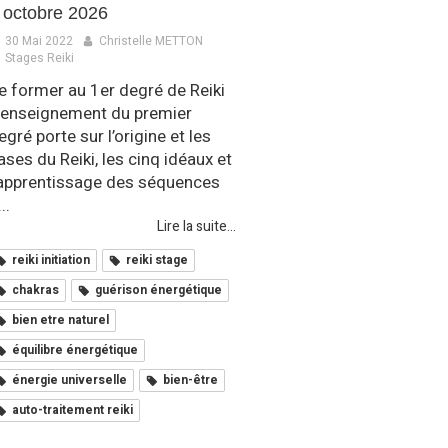
 octobre 2026
30 Mai 2022
Christelle METTON
Stages Reiki
e former au 1er degré de Reiki
’enseignement du premier
egré porte sur l’origine et les
ases du Reiki, les cinq idéaux et
’apprentissage des séquences
..
Lire la suite...
reiki initiation
reiki stage
chakras
guérison énergétique
bien etre naturel
équilibre énergétique
énergie universelle
bien-être
auto-traitement reiki