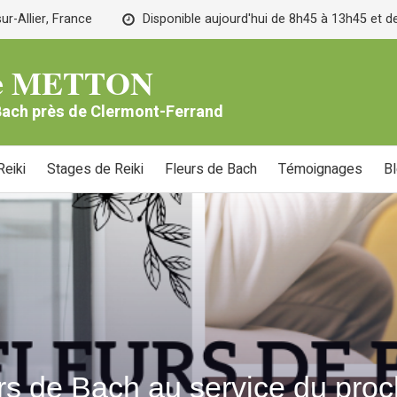
r-Allier, France
Disponible aujourd'hui de 8h45 à 13h45 et 
lle METTON
 Bach près de Clermont-Ferrand
eiki
Stages de Reiki
Fleurs de Bach
Témoignages
B
rs de Bach au service du proc