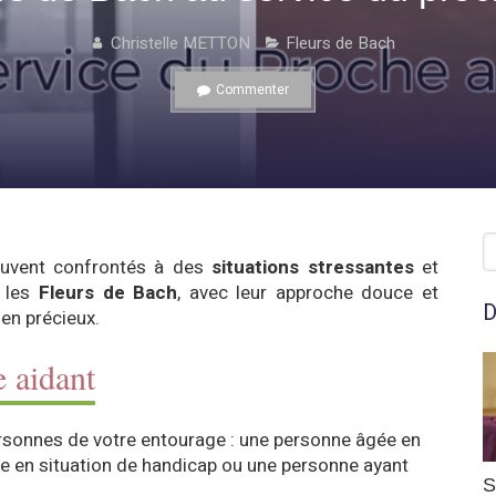
Christelle METTON
Fleurs de Bach
Commenter
R
uvent confrontés à des
situations stressantes
et
, les
Fleurs de Bach
, avec leur approche douce et
D
ien précieux.
 aidant
rsonnes de votre entourage : une personne âgée en
e en situation de handicap ou une personne ayant
S