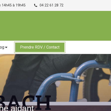
de 14h45 à 19h45
04 22 61 28 72
log
Prendre RDV / Contact
he aidant