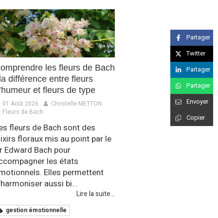
Partager
Twitter
omprendre les fleurs de Bach
Partager
 la différence entre fleurs
Partager
’humeur et fleurs de type
Envoyer
01 Août 2026
Christelle METTON
Fleurs de Bach
Copier
es fleurs de Bach sont des
lixirs floraux mis au point par le
r Edward Bach pour
ccompagner les états
motionnels. Elles permettent
’harmoniser aussi bi...
Lire la suite...
gestion émotionnelle