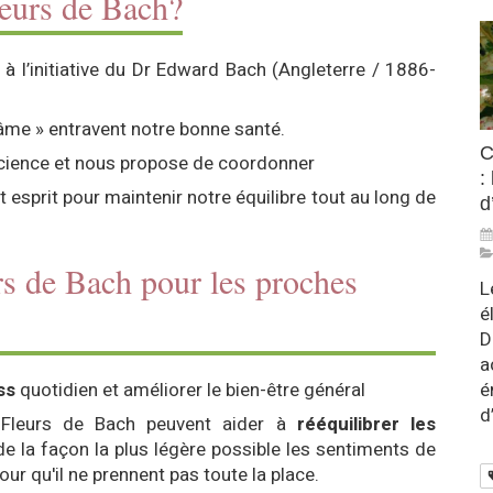
leurs de Bach?
 à l’initiative du Dr Edward Bach (Angleterre / 1886-
d’âme » entravent notre bonne santé.
C
nscience et nous propose de coordonner
:
 esprit pour maintenir notre équilibre tout au long de
d
urs de Bach pour les proches
L
é
D
a
ss
quotidien et améliorer le bien-être général
é
d
 Fleurs de Bach peuvent aider à
rééquilibrer les
e la façon la plus légère possible les sentiments de
ur qu'il ne prennent pas toute la place.