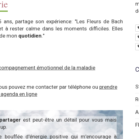
ie
m
d
5 ans, partage son expérience: "Les Fleurs de Bach
et à rester calme dans les moments difficiles. Elles
de mon
quotidien
."
ccompagnement émotionnel de la maladie
C
S
vous pouvez me contacter par téléphone ou
prendre
 agenda en ligne
R
A
partager
est peut-être un détail pour vous mais
F
up.
e bouffée d'énergie positive qui m'encourage à