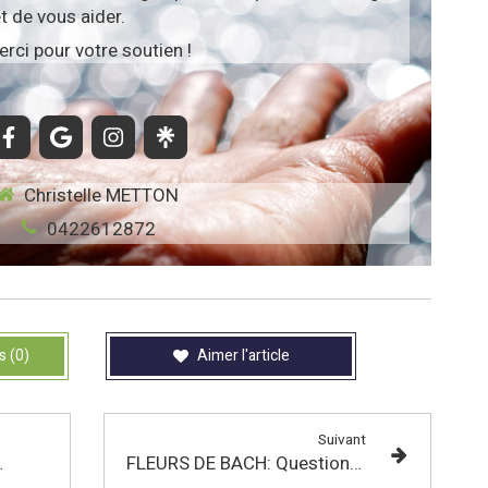
t de vous aider.
rci pour votre soutien !
Christelle METTON
0422612872
s (0)
Aimer l'article
Suivant
octobre 2026
FLEURS DE BACH: Questions fréquemment posées!