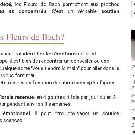
xiété
, les Fleurs de Bach permettent aux proches
es et concentrés
. C'est un véritable
soutien
es Fleurs de Bach?
mencer par
identifier les émotions
qui sont
pe, il est bien de rencontrer un conseiller ou une
P
quelque sorte "vous tiendra la main" pour aller dans la
l
i vous font mal.
l
déterminées en fonction des
émotions spécifiques
e
lorale retenue
: en 4 gouttes 4 fois par jour ou en 2
jour pendant environ 3 semaines.
P
 émotionnel
, il peut être envisager un soutien
p
s séances.
D
h