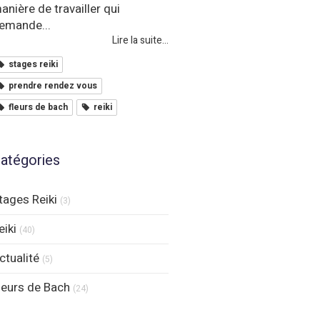
anière de travailler qui
emande...
Lire la suite...
stages reiki
prendre rendez vous
fleurs de bach
reiki
atégories
tages Reiki
(3)
eiki
(40)
ctualité
(5)
leurs de Bach
(24)