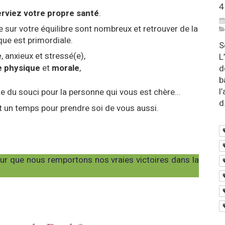
4
rviez votre propre santé
.
e sur votre équilibre sont nombreux et retrouver de la
ue est primordiale.
S
e
, anxieux et stressé(e),
L
e physique
et
morale
,
d
b
l
 du souci pour la personne qui vous est chère...
d.
st un temps pour prendre soi de vous aussi.
eur que nous remportons nos vraies victoires dans la