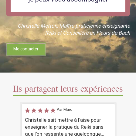
Christelle Metton, Maître praticienne enseignante
Reiki et Conseillère en Fleurs de Bach
Me contacter
Ils partagent leurs expériences
Par Marc
Christelle sait mettre à l'aise pour
J’ai
 a
enseigner la pratique du Reiki sans
l’i
rise
que l'on ressente une quelconque
et d