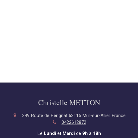
Christelle METTON
349 Route de Pérignat
63115
Mur-sur-Allier
France
0422612872
Le
Lundi
et
Mardi
de
9h
à
18h