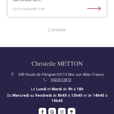
harmoniser les é...
⟶
Par Christelle METTON
2 articles
Christelle METTON
349 Route de Pérignat
63115
Mur-sur-Allier
France
0422612872
Le
Lundi
et
Mardi
de
9h
à
18h
Du
Mercredi
au
Vendredi
de
8h45
à
13h45
et de
14h45
à
19h45