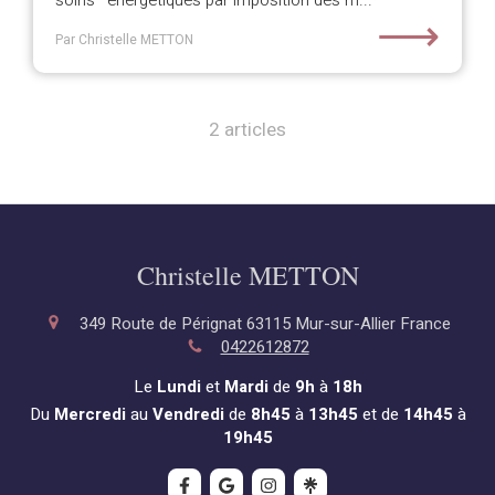
soins* énergétiques par imposition des m...
⟶
Par Christelle METTON
2 articles
Christelle METTON
349 Route de Pérignat
63115
Mur-sur-Allier
France
0422612872
Le
Lundi
et
Mardi
de
9h
à
18h
Du
Mercredi
au
Vendredi
de
8h45
à
13h45
et de
14h45
à
19h45