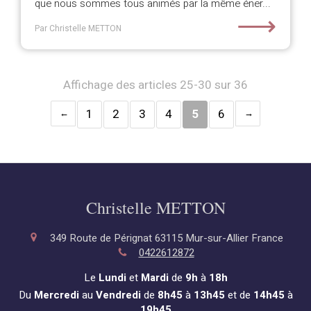
que nous sommes tous animés par la même éner...
⟶
Par Christelle METTON
Affichage des articles 25-30 sur 36
1
2
3
4
5
6
Christelle METTON
349 Route de Pérignat
63115
Mur-sur-Allier
France
0422612872
Le
Lundi
et
Mardi
de
9h
à
18h
Du
Mercredi
au
Vendredi
de
8h45
à
13h45
et de
14h45
à
19h45