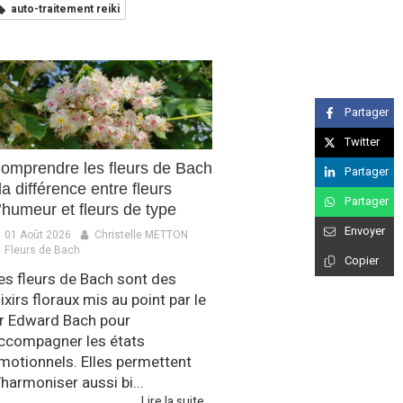
auto-traitement reiki
Partager
Twitter
omprendre les fleurs de Bach
Partager
 la différence entre fleurs
Partager
’humeur et fleurs de type
Envoyer
01 Août 2026
Christelle METTON
Fleurs de Bach
Copier
es fleurs de Bach sont des
lixirs floraux mis au point par le
r Edward Bach pour
ccompagner les états
motionnels. Elles permettent
’harmoniser aussi bi...
Lire la suite...