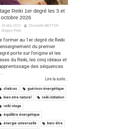
tage Reiki 1er degré les 3 et
 octobre 2026
30 Mai 2022
Christelle METTON
Stages Reiki
e former au 1er degré de Reiki
’enseignement du premier
egré porte sur l’origine et les
ases du Reiki, les cinq idéaux et
’apprentissage des séquences
..
Lire la suite...
chakras
guérison énergétique
bien etre naturel
reiki initiation
reiki stage
équilibre énergétique
énergie universelle
bien-être