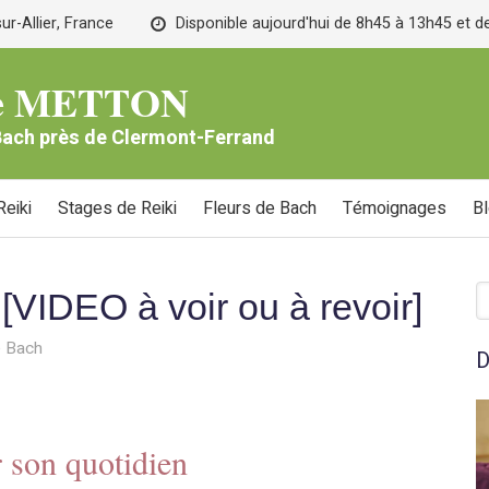
r-Allier, France
Disponible aujourd'hui de 8h45 à 13h45 et 
lle METTON
 Bach près de Clermont-Ferrand
eiki
Stages de Reiki
Fleurs de Bach
Témoignages
B
R
[VIDEO à voir ou à revoir]
e Bach
D
 son quotidien