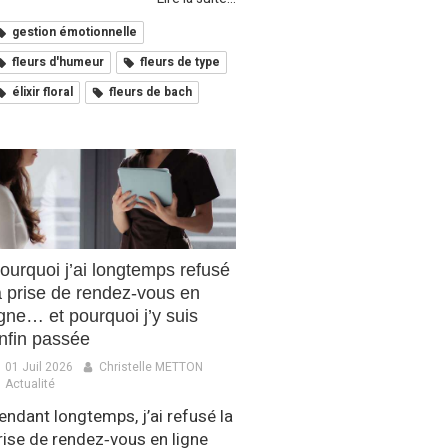
gestion émotionnelle
fleurs d'humeur
fleurs de type
élixir floral
fleurs de bach
ourquoi j’ai longtemps refusé
a prise de rendez‑vous en
igne… et pourquoi j’y suis
nfin passée
01 Juil 2026
Christelle METTON
Actualité
endant longtemps, j’ai refusé la
rise de rendez‑vous en ligne