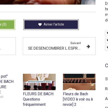
D
h
m
d
s (0)
Aimer l'article
Suivant
octobre 2026
SE DESENCOMBRER L ESPRIT
C
 pot"
S
DE BACH
URE
R
E
FLEURS DE BACH:
Fleurs de Bach
ach
A
Questions
[VIDEO à voir ou à
fréquemment
revoir] 2