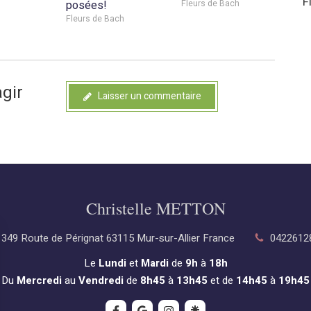
F
posées!
Fleurs de Bach
Fleurs de Bach
agir
Laisser un commentaire
Christelle METTON
349 Route de Pérignat
63115
Mur-sur-Allier
France
0422612
Le
Lundi
et
Mardi
de
9h
à
18h
Du
Mercredi
au
Vendredi
de
8h45
à
13h45
et de
14h45
à
19h45