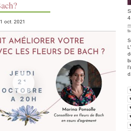
Bach?
S
4
21 oct. 2021
S
L
d
b
l
d.