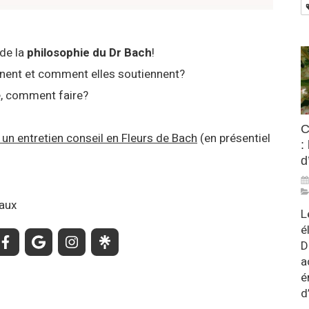
de la
philosophie du Dr Bach
!
ennent et comment elles soutiennent?
, comment faire?
C
un entretien conseil en Fleurs de Bach
(en présentiel
:
d
aux
L
é
D
a
é
d