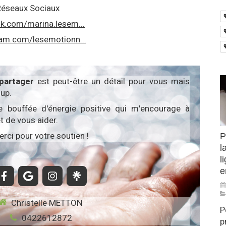
 Réseaux Sociaux
k.com/marina.lesem...
ram.com/lesemotionn...
partager
est peut-être un détail pour vous mais
up.
e bouffée d'énergie positive qui m'encourage à
t de vous aider.
rci pour votre soutien !
P
l
l
e
Christelle METTON
P
0422612872
p