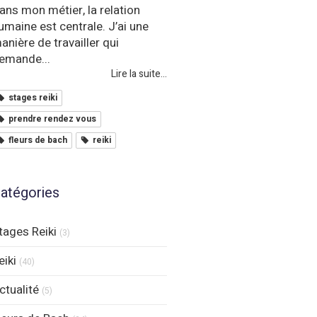
ans mon métier, la relation
umaine est centrale. J’ai une
anière de travailler qui
emande...
Lire la suite...
stages reiki
prendre rendez vous
fleurs de bach
reiki
atégories
tages Reiki
(3)
eiki
(40)
ctualité
(5)