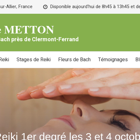
r-Allier, France
Disponible aujourd'hui de 8h45 à 13h45 et 
lle METTON
 Bach près de Clermont-Ferrand
eiki
Stages de Reiki
Fleurs de Bach
Témoignages
B
eiki 1er degré les 3 et 4 octo