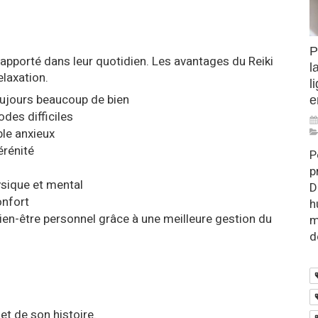
P
a apporté dans leur quotidien. Les avantages du Reiki
l
elaxation.
l
oujours beaucoup de bien
e
des difficiles
ble anxieux
érénité
P
p
ysique et mental
D
onfort
h
bien-être personnel grâce à une meilleure gestion du
m
d
et de son histoire.