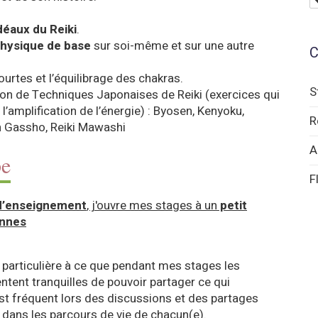
déaux du Reiki
.
hysique de base
sur soi-même et sur une autre
C
ourtes et l’équilibrage des chakras.
S
ion de Techniques Japonaises de Reiki (exercices qui
à l’amplification de l’énergie) : Byosen, Kenyoku,
R
n Gassho, Reiki Mawashi
A
pe
F
 d’enseignement
, j'ouvre mes stages à un
petit
onnes
 particulière à ce que pendant mes stages les
entent tranquilles de pouvoir partager ce qui
st fréquent lors des discussions et des partages
o dans les parcours de vie de chacun(e).