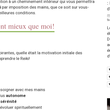
tation à un cheminement intérieur qui vous permettra
:
i
par imposition des mains, que ce soit sur vous-
d
illeures conditions.
lent mieux que moi!
L
é
D
a
é
rantes, quelle était la motivation initiale des
d
prendre le Reiki!
r soigner avec mes mains
lus
autonome
sérénité
évoluer spirituellement