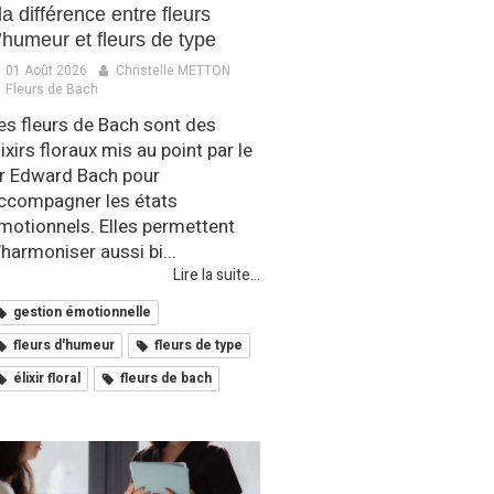
 la différence entre fleurs
’humeur et fleurs de type
01 Août 2026
Christelle METTON
Fleurs de Bach
es fleurs de Bach sont des
lixirs floraux mis au point par le
r Edward Bach pour
ccompagner les états
motionnels. Elles permettent
’harmoniser aussi bi...
Lire la suite...
gestion émotionnelle
fleurs d'humeur
fleurs de type
élixir floral
fleurs de bach