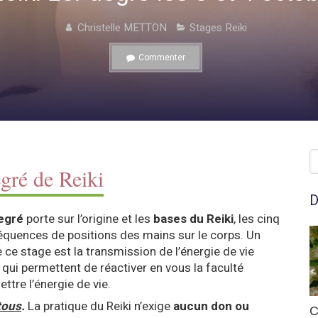
Christelle METTON
Stages Reiki
Commenter
R
gré de Reiki
D
egré
porte sur l’origine et les
bases du Reiki
, les cinq
séquences de positions des mains sur le corps. Un
 ce stage est la transmission de l’énergie de vie
s qui permettent de réactiver en vous la faculté
ttre l’énergie de vie.
tous
.
La pratique du Reiki n’exige
aucun don ou
C