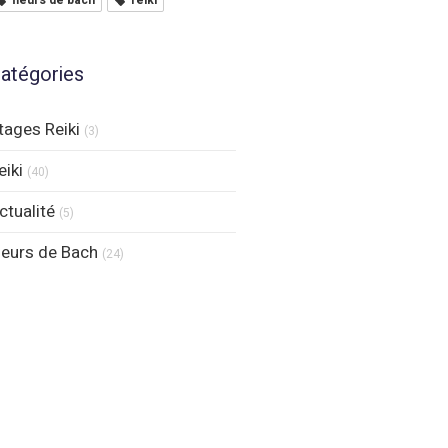
fleurs de bach
reiki
atégories
tages Reiki
(3)
eiki
(40)
ctualité
(5)
leurs de Bach
(24)