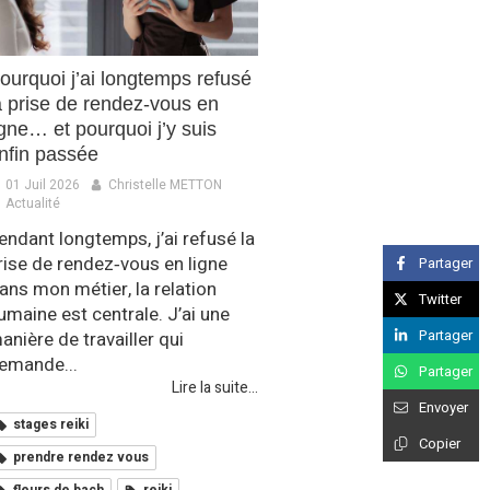
ourquoi j’ai longtemps refusé
a prise de rendez‑vous en
igne… et pourquoi j’y suis
nfin passée
01 Juil 2026
Christelle METTON
Actualité
endant longtemps, j’ai refusé la
rise de rendez‑vous en ligne
Partager
ans mon métier, la relation
Twitter
umaine est centrale. J’ai une
Partager
anière de travailler qui
emande...
Partager
Lire la suite...
Envoyer
stages reiki
Copier
prendre rendez vous