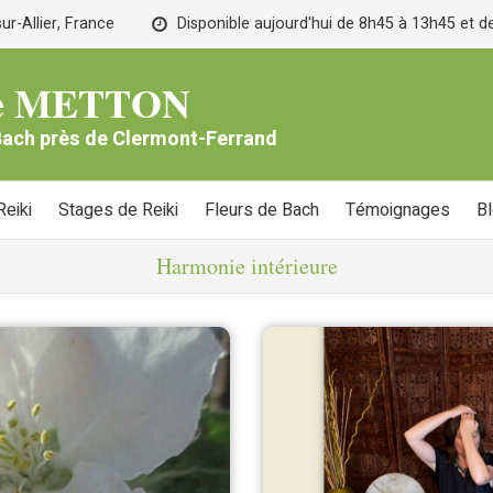
r-Allier, France
Disponible aujourd'hui de 8h45 à 13h45 et 
lle METTON
 Bach près de Clermont-Ferrand
eiki
Stages de Reiki
Fleurs de Bach
Témoignages
B
Harmonie intérieure