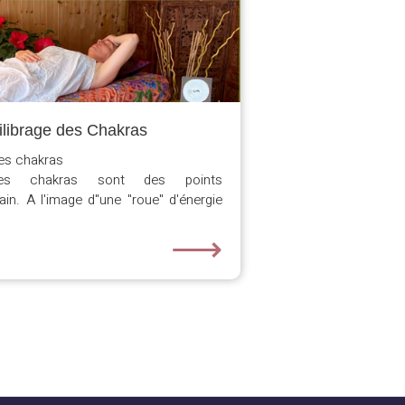
uilibrage des Chakras
les chakras
s chakras sont des points
in. A l'image d"une "roue" d'énergie
⟶