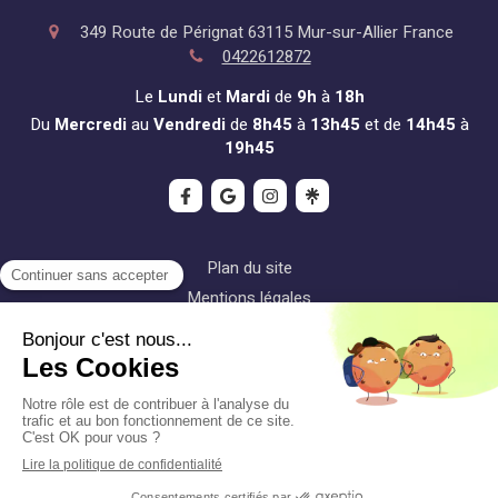
349 Route de Pérignat
63115
Mur-sur-Allier
France
0422612872
Le
Lundi
et
Mardi
de
9h
à
18h
Du
Mercredi
au
Vendredi
de
8h45
à
13h45
et de
14h45
à
19h45
Plan du site
Mentions légales
Conditions générales de vente
©2022 Christelle METTON - Reiki
Création et référencement du site par Simplébo
Site partenaire de
LaFédérationdeReiki