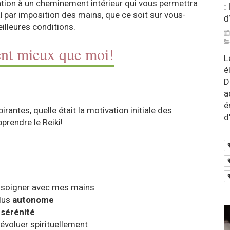
tation à un cheminement intérieur qui vous permettra
:
i
par imposition des mains, que ce soit sur vous-
d
illeures conditions.
lent mieux que moi!
L
é
D
a
é
rantes, quelle était la motivation initiale des
d
prendre le Reiki!
r soigner avec mes mains
lus
autonome
sérénité
évoluer spirituellement