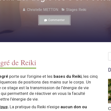
Christelle METTON
Stages Reiki
Commenter
R
gré de Reiki
D
egré
porte sur l’origine et les
bases du Reiki
, les cinq
séquences de positions des mains sur le corps. Un
 ce stage est la transmission de l’énergie de vie
s qui permettent de réactiver en vous la faculté
ttre l’énergie de vie.
tous
.
La pratique du Reiki n’exige
aucun don ou
C