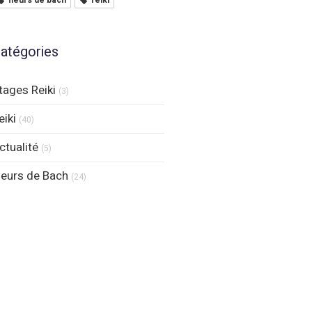
fleurs de bach
reiki
atégories
tages Reiki
(3)
eiki
(40)
ctualité
(5)
leurs de Bach
(24)