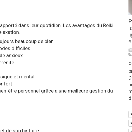
P
a apporté dans leur quotidien. Les avantages du Reiki
l
elaxation.
l
oujours beaucoup de bien
e
des difficiles
ble anxieux
érénité
P
p
ysique et mental
D
onfort
h
bien-être personnel grâce à une meilleure gestion du
m
d
et de son histoire.