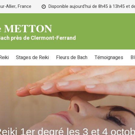
r-Allier, France
Disponible aujourd'hui de 8h45 à 13h45 et 
lle METTON
 Bach près de Clermont-Ferrand
eiki
Stages de Reiki
Fleurs de Bach
Témoignages
B
eiki 1er degré les 3 et 4 octo