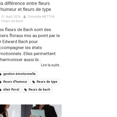
 la différence entre fleurs
’humeur et fleurs de type
01 Août 2026
Christelle METTON
Fleurs de Bach
es fleurs de Bach sont des
lixirs floraux mis au point par le
r Edward Bach pour
ccompagner les états
motionnels. Elles permettent
’harmoniser aussi bi...
Lire la suite...
gestion émotionnelle
fleurs d'humeur
fleurs de type
élixir floral
fleurs de bach