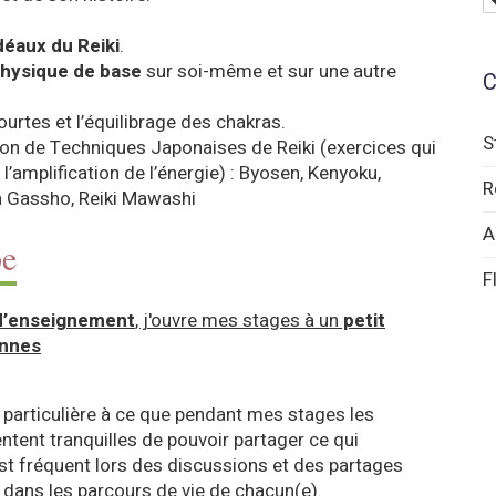
déaux du Reiki
.
hysique de base
sur soi-même et sur une autre
C
ourtes et l’équilibrage des chakras.
S
ion de Techniques Japonaises de Reiki (exercices qui
à l’amplification de l’énergie) : Byosen, Kenyoku,
R
n Gassho, Reiki Mawashi
A
pe
F
 d’enseignement
, j'ouvre mes stages à un
petit
onnes
 particulière à ce que pendant mes stages les
entent tranquilles de pouvoir partager ce qui
st fréquent lors des discussions et des partages
o dans les parcours de vie de chacun(e).