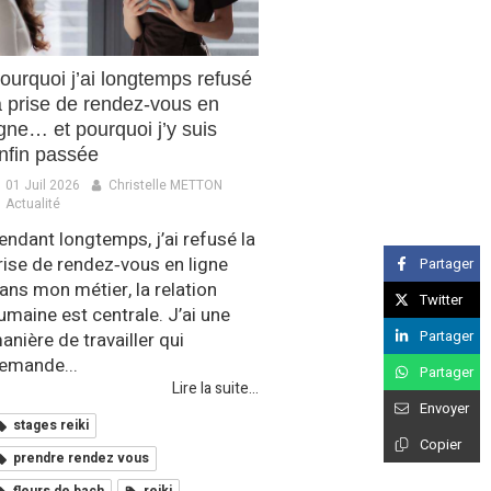
ourquoi j’ai longtemps refusé
a prise de rendez‑vous en
igne… et pourquoi j’y suis
nfin passée
01 Juil 2026
Christelle METTON
Actualité
endant longtemps, j’ai refusé la
rise de rendez‑vous en ligne
Partager
ans mon métier, la relation
Twitter
umaine est centrale. J’ai une
Partager
anière de travailler qui
emande...
Partager
Lire la suite...
Envoyer
stages reiki
Copier
prendre rendez vous