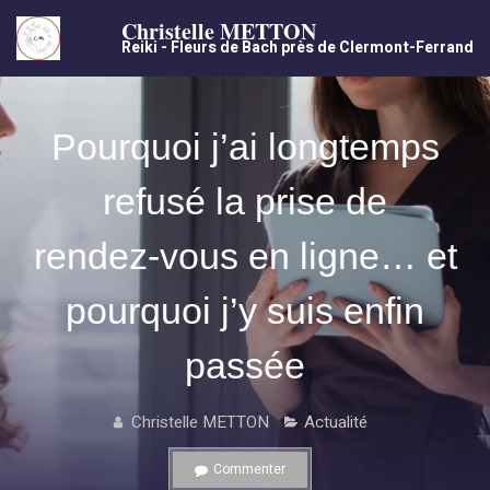
Christelle METTON
Reiki - Fleurs de Bach près de Clermont-Ferrand
Pourquoi j’ai longtemps
refusé la prise de
rendez‑vous en ligne… et
pourquoi j’y suis enfin
passée
Christelle METTON
Actualité
Commenter