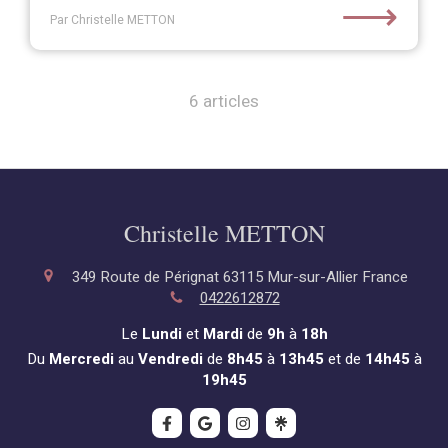
⟶
Par Christelle METTON
6 articles
Christelle METTON
349 Route de Pérignat
63115
Mur-sur-Allier
France
0422612872
Le
Lundi
et
Mardi
de
9h
à
18h
Du
Mercredi
au
Vendredi
de
8h45
à
13h45
et de
14h45
à
19h45