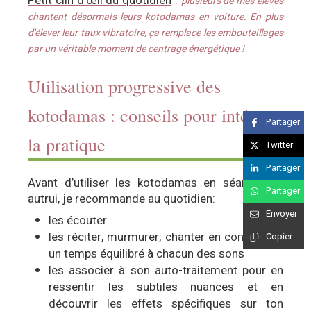
Petit clin d’œil du quotidien
:
plusieurs de mes élèves
chantent désormais leurs kotodamas en voiture. En plus
d'élever leur taux vibratoire, ça remplace les embouteillages
par un véritable moment de centrage énergétique !
Utilisation progressive des
kotodamas : conseils pour intégrer
Partager
la pratique
Twitter
Partager
Avant d’utiliser les kotodamas en séance sur
Partager
autrui, je recommande au quotidien:
Envoyer
les écouter
les réciter, murmurer, chanter en consacrant
Copier
un temps équilibré à chacun des sons
les associer à son auto-traitement pour en
ressentir les subtiles nuances et en
découvrir les effets spécifiques sur ton