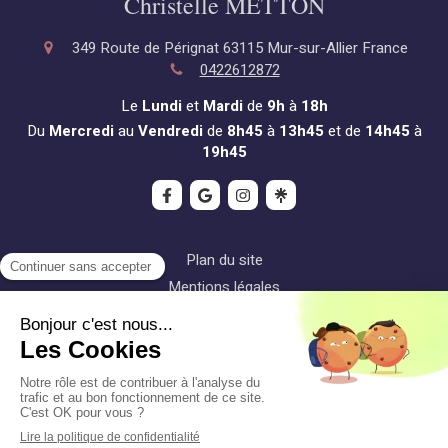
Christelle METTON
349 Route de Pérignat
63115
Mur-sur-Allier
France
0422612872
Le
Lundi
et
Mardi
de
9h
à
18h
Du
Mercredi
au
Vendredi
de
8h45
à
13h45
et de
14h45
à
19h45
Plan du site
Mentions légales
Conditions générales de vente
©2022 Christelle METTON - Reiki
Création et référencement du site par Simplébo
Site partenaire de
LaFédérationdeReiki