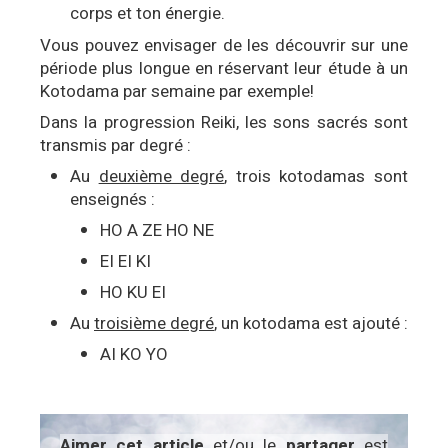
corps et ton énergie.
Vous pouvez envisager de les découvrir sur une
période plus longue en réservant leur étude à un
Kotodama par semaine par exemple!
Dans la progression Reiki, les sons sacrés sont
transmis par degré :
Au
deuxième degré
, trois kotodamas sont
enseignés :
HO A ZE HO NE
EI EI KI
HO KU EI
Au
troisième degré
, un kotodama est ajouté :
AI KO YO
Aimer cet article
et/ou le
partager
est