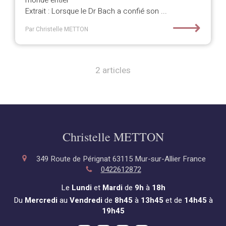
monde entier
Extrait : Lorsque le Dr Bach a confié son ...
⟶
Par Christelle METTON
2 articles
Christelle METTON
349 Route de Pérignat
63115
Mur-sur-Allier
France
0422612872
Le
Lundi
et
Mardi
de
9h
à
18h
Du
Mercredi
au
Vendredi
de
8h45
à
13h45
et de
14h45
à
19h45