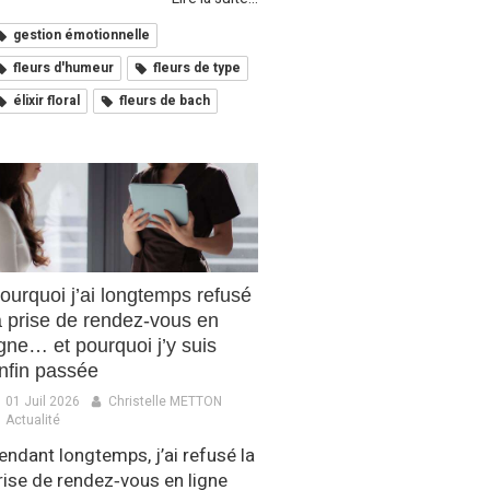
gestion émotionnelle
fleurs d'humeur
fleurs de type
élixir floral
fleurs de bach
ourquoi j’ai longtemps refusé
a prise de rendez‑vous en
igne… et pourquoi j’y suis
nfin passée
01 Juil 2026
Christelle METTON
Actualité
endant longtemps, j’ai refusé la
rise de rendez‑vous en ligne