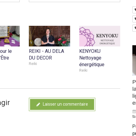
our le
REIKI - AU DELA
KENYOKU
'Être
DU DECOR
Nettoyage
Reiki
énergétique
Reiki
P
l
l
agir
e
Laisser un commentaire
P
p