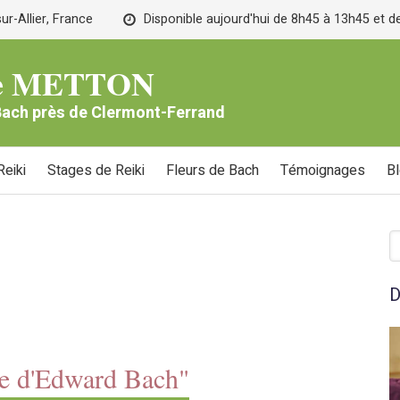
r-Allier, France
Disponible aujourd'hui de 8h45 à 13h45 et 
lle METTON
 Bach près de Clermont-Ferrand
eiki
Stages de Reiki
Fleurs de Bach
Témoignages
B
R
D
ce d'Edward Bach"