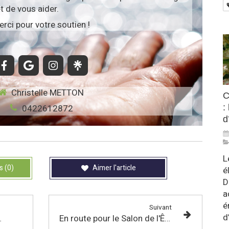
t de vous aider.
rci pour votre soutien !
Christelle METTON
C
0422612872
:
d
L
s (0)
Aimer l'article
é
D
a
é
Suivant
d
octobre 2026
En route pour le Salon de l'Être