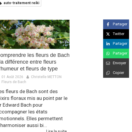
auto-traitement reiki
Partager
Twitter
Partager
Partager
omprendre les fleurs de Bach
 la différence entre fleurs
Envoyer
’humeur et fleurs de type
Copier
01 Août 2026
Christelle METTON
Fleurs de Bach
es fleurs de Bach sont des
lixirs floraux mis au point par le
r Edward Bach pour
ccompagner les états
motionnels. Elles permettent
’harmoniser aussi bi...
Lire la suite...