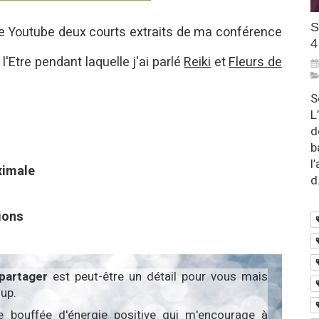
S
e Youtube deux courts extraits de ma conférence
4
l'Etre pendant laquelle j'ai parlé
Reiki
et
Fleurs de
S
L
d
b
l
ximale
d.
ions
partager
est peut-être un détail pour vous mais
up.
e bouffée d'énergie positive qui m'encourage à