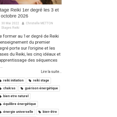
tage Reiki 1er degré les 3 et
 octobre 2026
30 Mai 2022
Christelle METTON
Stages Reiki
e former au 1er degré de Reiki
’enseignement du premier
egré porte sur l’origine et les
ases du Reiki, les cinq idéaux et
’apprentissage des séquences
..
Lire la suite...
reiki initiation
reiki stage
chakras
guérison énergétique
bien etre naturel
équilibre énergétique
énergie universelle
bien-être