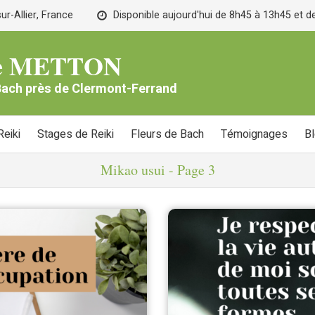
r-Allier, France
Disponible aujourd'hui de 8h45 à 13h45 et 
lle METTON
 Bach près de Clermont-Ferrand
eiki
Stages de Reiki
Fleurs de Bach
Témoignages
B
Mikao usui - Page 3