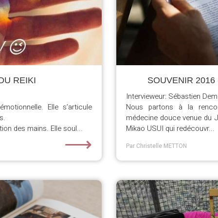
DU REIKI
SOUVENIR 2016 - 
Intervieweur: Sébastien De
motionnelle. Elle s’articule
Nous partons à la rencon
s.
médecine douce venue du Ja
ion des mains. Elle soul...
Mikao USUI qui redécouvr...
⟶
Par Christelle METTON