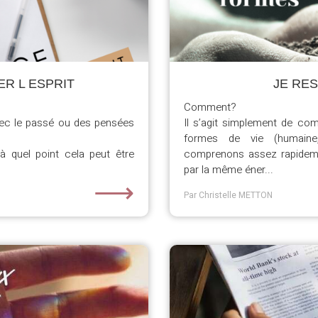
R L ESPRIT
JE RES
Comment?
vec le passé ou des pensées
Il s’agit simplement de co
formes de vie (humaine
 quel point cela peut être
comprenons assez rapide
par la même éner...
⟶
Par Christelle METTON