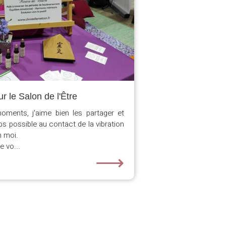
r le Salon de l'Être
ments, j'aime bien les partager et
ps possible au contact de la vibration
n moi.
e vo...
⟶