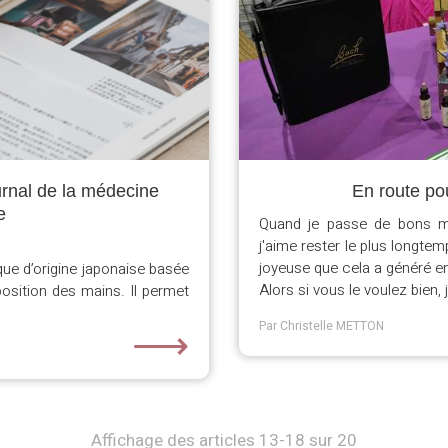
urnal de la médecine
En route pou
e
Quand je passe de bons mo
j'aime rester le plus longtem
joyeuse que cela a généré e
que d’origine japonaise basée
Alors si vous le voulez bien, j
position des mains. Il permet
⟶
Par Christelle METTON
Affichage des articles 13-18 sur 20