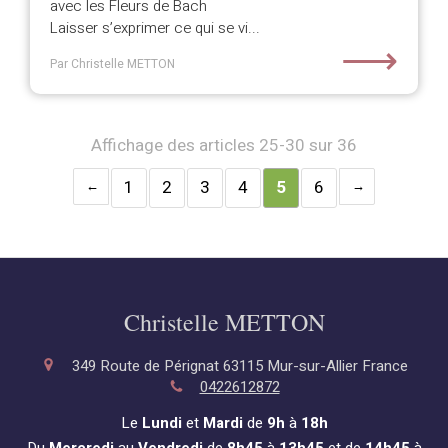
avec les Fleurs de Bach
Laisser s’exprimer ce qui se vi...
⟶
Par Christelle METTON
Affichage des articles 25-30 sur 36
1
2
3
4
5
6
Christelle METTON
349 Route de Pérignat
63115
Mur-sur-Allier
France
0422612872
Le
Lundi
et
Mardi
de
9h
à
18h