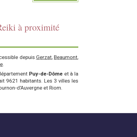
eiki à proximité
cessible depuis
Gerzat
,
Beaumont
,
ne
.
 département
Puy-de-Dôme
et à la
ait 9621 habitants. Les 3 villes les
ournon-d'Auvergne et Riom.