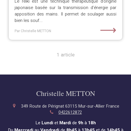
Le reiki est une technique thérapeutique d’origine
japonaise basée sur la transmission d’énergie par
apposition des mains. Il permet de soulager aussi
bien les souf...
⟶
Par Christelle METTON
1 article
Christelle METTON
349 Route de Pérignat
63115
Mur-sur-Allier
France
0422612872
Le
Lundi
et
Mardi
de
9h
à
18h
Du
Mercredi
au
Vendredi
de
8h45
à
13h45
et de
14h45
à