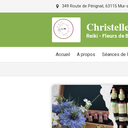
349 Route de Pérignat, 63115 Mur-su
Christe
Reiki - Fleurs de
Accueil
A propos
Séances de R