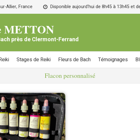
r-Allier, France
Disponible aujourd'hui de 8h45 à 13h45 et 
lle METTON
 Bach près de Clermont-Ferrand
eiki
Stages de Reiki
Fleurs de Bach
Témoignages
B
Flacon personnalisé