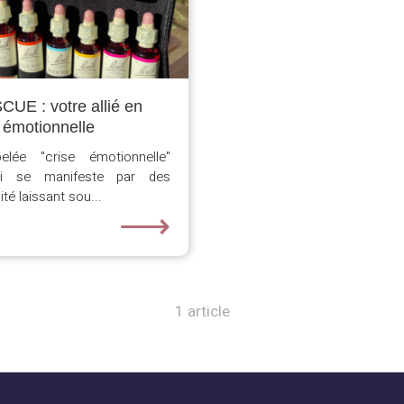
CUE : votre allié en
 émotionnelle
ée "crise émotionnelle"
ui se manifeste par des
té laissant sou...
⟶
1 article