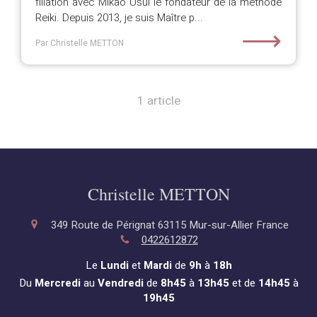
filiation avec Mikao Usui le fondateur de la méthode
Reiki. Depuis 2013, je suis Maître p...
⟶
Par Christelle METTON
1 article
Christelle METTON
349 Route de Pérignat
63115
Mur-sur-Allier
France
0422612872
Le
Lundi
et
Mardi
de
9h
à
18h
Du
Mercredi
au
Vendredi
de
8h45
à
13h45
et de
14h45
à
19h45