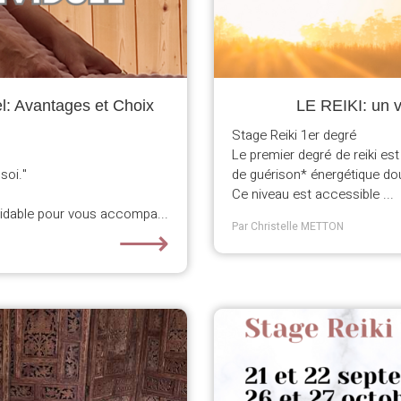
el: Avantages et Choix
LE REIKI: un v
Stage Reiki 1er degré
Le premier degré de reiki es
soi."
de guérison* énergétique do
Ce niveau est accessible ...
midable pour vous accompa...
⟶
Par Christelle METTON