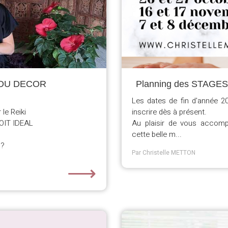
A DU DECOR
Planning des STAGES
Les dates de fin d'année 2
 le Reiki
inscrire dès à présent.
OIT IDEAL
Au plaisir de vous accom
cette belle m...
l?
Par Christelle METTON
⟶