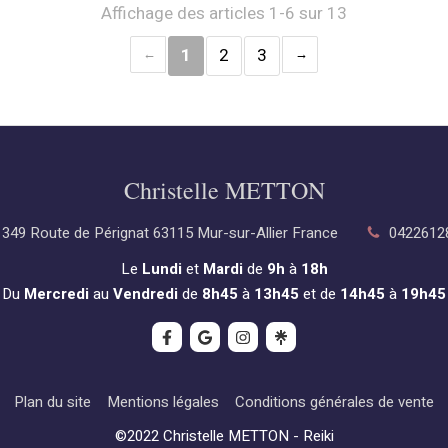
Affichage des articles 1-6 sur 13
1
2
3
Christelle METTON
349 Route de Pérignat
63115
Mur-sur-Allier
France
0422612
Le
Lundi
et
Mardi
de
9h
à
18h
Du
Mercredi
au
Vendredi
de
8h45
à
13h45
et de
14h45
à
19h45
Plan du site
Mentions légales
Conditions générales de vente
©2022 Christelle METTON - Reiki