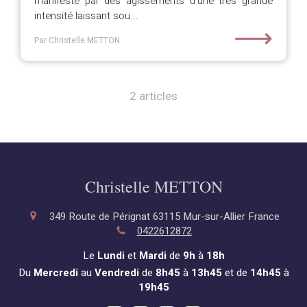
manifeste par des agissements d'une très grande
intensité laissant sou...
⟶
Par Christelle METTON
2 articles
Christelle METTON
349 Route de Pérignat
63115
Mur-sur-Allier
France
0422612872
Le
Lundi
et
Mardi
de
9h
à
18h
Du
Mercredi
au
Vendredi
de
8h45
à
13h45
et de
14h45
à
19h45