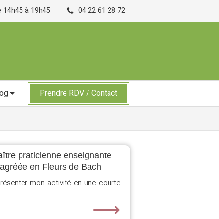
de 14h45 à 19h45
04 22 61 28 72
log
Prendre RDV / Contact
aître praticienne enseignante
e agréée en Fleurs de Bach
résenter mon activité en une courte
⟶