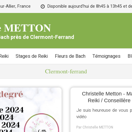
r-Allier, France
Disponible aujourd'hui de 8h45 à 13h45 et 
lle METTON
 Bach près de Clermont-Ferrand
eiki
Stages de Reiki
Fleurs de Bach
Témoignages
B
Clermont-ferrand
Christelle Metton - M
Reiki / Conseillèr
Je suis heureuse de vous p
vidéo
Par Christelle METTON