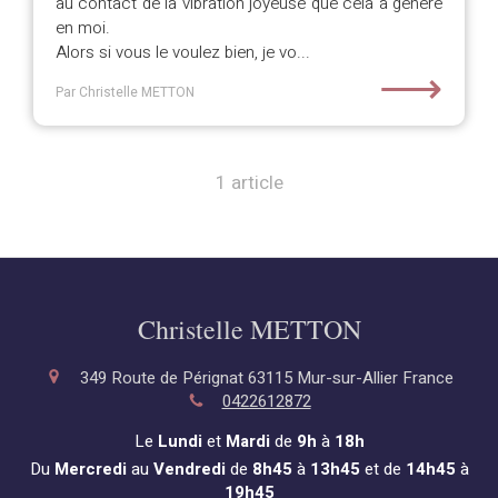
au contact de la vibration joyeuse que cela a généré
en moi.
Alors si vous le voulez bien, je vo...
⟶
Par Christelle METTON
1 article
Christelle METTON
349 Route de Pérignat
63115
Mur-sur-Allier
France
0422612872
Le
Lundi
et
Mardi
de
9h
à
18h
Du
Mercredi
au
Vendredi
de
8h45
à
13h45
et de
14h45
à
19h45