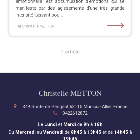
émotionnelle" est accumulation d'émotions qui se
manifeste par des agissements d'une très grande
intensité laissant sou...
⟶
Par Christelle METTON
1 article
Christelle METTON
349 Route de Pérignat
63115
Mur-sur-Allier
France
0422612872
Le
Lundi
et
Mardi
de
9h
à
18h
Du
Mercredi
au
Vendredi
de
8h45
à
13h45
et de
14h45
à
19h45